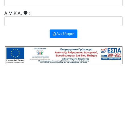
A.M.K.A.
:
Αναζήτηση